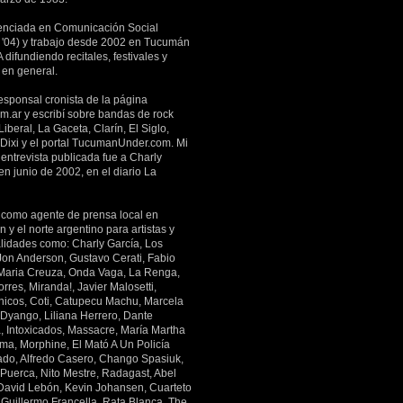
enciada en Comunicación Social
'04) y trabajo desde 2002 en Tucumán
 difundiendo recitales, festivales y
 en general.
esponsal cronista de la página
m.ar y escribí sobre bandas de rock
Liberal, La Gaceta, Clarín, El Siglo,
 Dixi y el portal TucumanUnder.com. Mi
entrevista publicada fue a Charly
en junio de 2002, en el diario La
 como agente de prensa local en
y el norte argentino para artistas y
lidades como: Charly García, Los
 Jon Anderson, Gustavo Cerati, Fabio
Maria Creuza, Onda Vaga, La Renga,
rres, Miranda!, Javier Malosetti,
icos, Coti, Catupecu Machu, Marcela
 Dyango, Liliana Herrero, Dante
a, Intoxicados, Massacre, María Martha
ima, Morphine, El Mató A Un Policía
ado, Alfredo Casero, Chango Spasiuk,
 Puerca, Nito Mestre, Radagast, Abel
 David Lebón, Kevin Johansen, Cuarteto
 Guillermo Francella, Rata Blanca, The