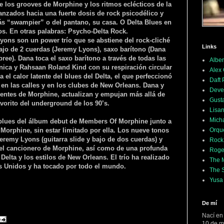
e los grooves de Morphine y los ritmos eclécticos de la
Lanzados hacia una fuerte dosis de rock psicodélico y
s “swampier” o del pantano, su casa. O Delta Blues en
ños. En otras palabras: Psycho-Delta Rock.
ns son un power trío que se abstiene del rock-cliché
Links
bajo de 2 cuerdas (Jeremy Lyons), saxo barítono (Dana
ree). Dana toca el saxo barítono a través de todas las
Alber
ónica y Rahsaan Roland Kind con su respiración circular
Alex
a el calor latente del blues del Delta, el que perfeccionó
Daft
n las calles y en los clubes de New Orleans. Dana y
Deve
entes de Morphine, actualizan y empujan más allá de
Gusta
vorito del underground de los 90’s.
Lisan
Mich
e blues del álbum debut de Members Of Morphine junto a
Orqu
Morphine, sin estar limitado por ella. Los nueve tonos
Jeremy Lyons (guitarra slide y bajo de dos cuerdas) y
Rock
del cancionero de Morphine, así como de una profunda
Roge
elta y los estilos de New Orleans. El trío ha realizado
The M
s Unidos y ha tocado por todo el mundo.
The 
Yusa
De mí
Nací en
10 de m