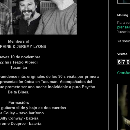
Mailing
Para su
prensa@
"suscrip
Members of
Ya somo
PHINE & JEREMY LYONS
Visitas
ueves 10 de noviembre
22 hs / Teatro Alberdi
Tucumán
Contador
unidense más originales de los 90’s visita por primera
na presentación única en Tucumán. Acompañados del
ue promete ser una noche inolvidable a puro Psycho
Delta Blues.
Formación:
guitarra slide y bajo de dos cuerdas
a Colley – saxo barítono
Billy Conway - batería
rome Deupree - batería