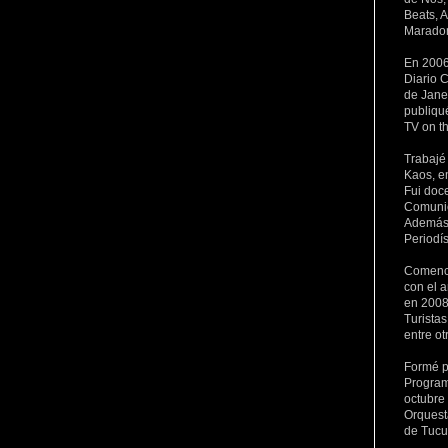
Beats, 
Maradon
En 2006
Diario C
de Janei
publiqu
TV on t
Trabajé
Kaos, e
Fui doc
Comunic
Además 
Periodí
Comencé
con el a
en 2008
Turista
entre ot
Formé p
Program
octubre
Orquest
de Tuc