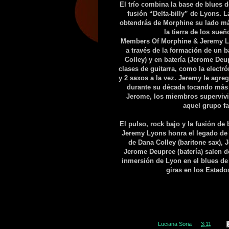
El trío combina la base de blues d
fusión “Delta-billy” de Lyons. 
obtendrás de Morphine su lado má
la tierra de los sue
Members Of Morphine & Jeremy Lyo
a través de la formación de un 
Colley) y en batería (Jerome Deup
clases de guitarra, como la electr
y 2 saxos a la vez. Jeremy le agreg
durante su década tocando más e
Jerome, los miembros supervivi
aquel grupo fa
El pulso, rock bajo y la fusión d
Jeremy Lyons honra el legado de 
de Dana Colley (baritone sax), 
Jerome Deupree (batería) salen 
inmersión de Lyon en el blues de D
giras en los Estado
Publicado por
Luciana Soria
en
3:11