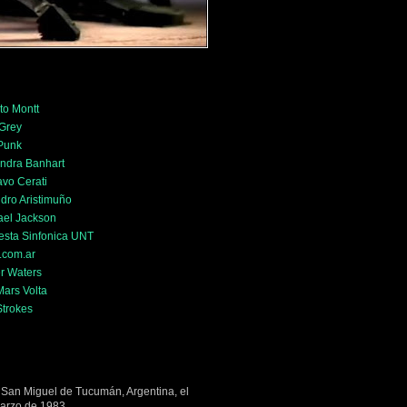
to Montt
 Grey
 Punk
ndra Banhart
vo Cerati
dro Aristimuño
ael Jackson
esta Sinfonica UNT
.com.ar
r Waters
ars Volta
Strokes
 San Miguel de Tucumán, Argentina, el
arzo de 1983.