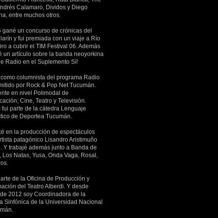
Andrés Calamaro, Dividos y Diego
a, entre muchos otros.
 gané un concurso de crónicas del
larín y fui premiada con un viaje a Río
ro a cubrir el TIM Festival 06. Además
é un artículo sobre la banda neoyorkina
he Radio en el Suplemento Sí!
 como columnista del programa Radio
mitido por Rock & Pop Net Tucumán.
ente en nivel Polimodal de
ación; Cine, Teatro y Televisión.
fui parte de la cátedra Lenguaje
stico de Deportea Tucumán.
 en la producción de espectáculos
rtista patagónico Lisandro Aristimuño
. Y trabajé además junto a Banda de
s, Los Natas, Yusa, Onda Vaga, Rosal,
ros.
arte de la Oficina de Producción y
ación del Teatro Alberdi. Y desde
 de 2012 soy Coordinadora de la
a Sinfónica de la Universidad Nacional
umán.