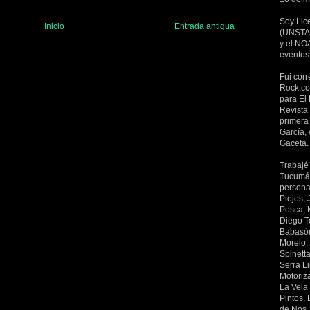
Soy Lic
Inicio
Entrada antigua
(UNSTA 
y el NOA
eventos
Fui corr
Rock.co
para El 
Revista
primera 
García, 
Gaceta.
Trabajé
Tucumán 
persona
Piojos,
Posca, 
Diego To
Babasón
Morelo,
Spinett
Serra L
Motoriz
La Vela
Pintos,
de Nos,