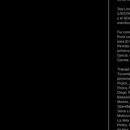
Soy Lic
(UNSTA 
y el NOA
eventos
Fui corr
Rock.co
para El 
Revista
primera 
García, 
Gaceta.
Trabajé
Tucumán 
persona
Piojos,
Posca, 
Diego To
Babasón
Morelo,
Spinett
Serra L
Motoriz
La Vela
Pintos,
de Nos,