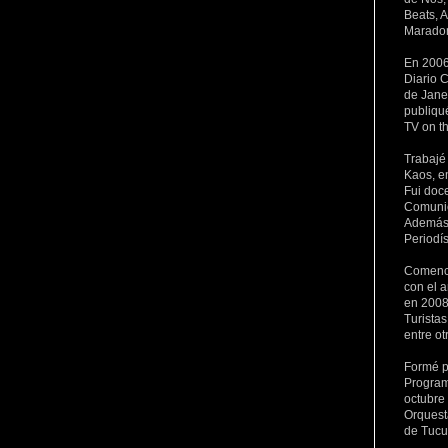
Beats, 
Maradon
En 2006
Diario C
de Janei
publiqu
TV on t
Trabajé
Kaos, e
Fui doc
Comunic
Además 
Periodí
Comencé
con el a
en 2008
Turista
entre ot
Formé p
Program
octubre
Orquest
de Tuc