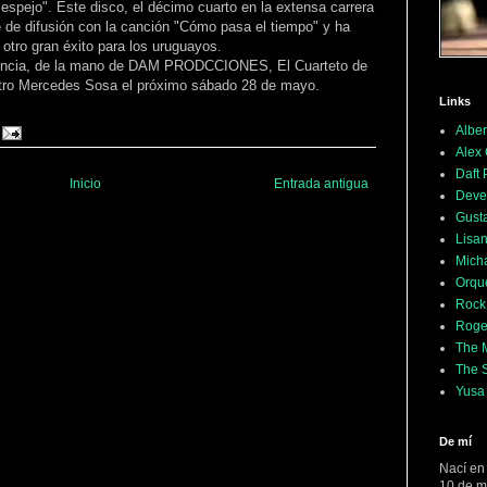
 espejo". Este disco, el décimo cuarto en la extensa carrera
te de difusión con la canción "Cómo pasa el tiempo" y ha
otro gran éxito para los uruguayos.
ovincia, de la mano de DAM PRODCCIONES, El Cuarteto de
atro Mercedes Sosa el próximo sábado 28 de mayo.
Links
Alber
Alex
Daft
Inicio
Entrada antigua
Deve
Gusta
Lisan
Mich
Orqu
Rock
Roge
The M
The 
Yusa
De mí
Nací en
10 de m