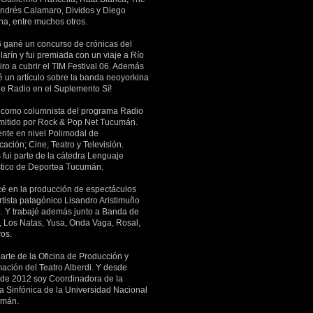
Andrés Calamaro, Dividos y Diego
a, entre muchos otros.
 gané un concurso de crónicas del
larín y fui premiada con un viaje a Río
ro a cubrir el TIM Festival 06. Además
é un artículo sobre la banda neoyorkina
he Radio en el Suplemento Sí!
 como columnista del programa Radio
mitido por Rock & Pop Net Tucumán.
ente en nivel Polimodal de
ación; Cine, Teatro y Televisión.
fui parte de la cátedra Lenguaje
stico de Deportea Tucumán.
 en la producción de espectáculos
rtista patagónico Lisandro Aristimuño
. Y trabajé además junto a Banda de
s, Los Natas, Yusa, Onda Vaga, Rosal,
ros.
arte de la Oficina de Producción y
ación del Teatro Alberdi. Y desde
 de 2012 soy Coordinadora de la
a Sinfónica de la Universidad Nacional
umán.