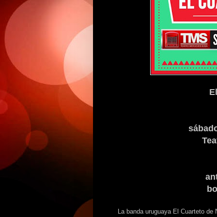
E
sábado
Tea
an
bo
La banda uruguaya El Cuarteto de 