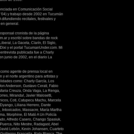
enciada en Comunicación Social
'04) y trabajo desde 2002 en Tucumán
 difundiendo recitales, festivales y
 en general.
esponsal cronista de la página
m.ar y escribí sobre bandas de rock
Liberal, La Gaceta, Clarín, El Siglo,
 Dixi y el portal TucumanUnder.com. Mi
entrevista publicada fue a Charly
en junio de 2002, en el diario La
 como agente de prensa local en
y el norte argentino para artistas y
lidades como: Charly García, Los
 Jon Anderson, Gustavo Cerati, Fabio
Maria Creuza, Onda Vaga, La Renga,
rres, Miranda!, Javier Malosetti,
icos, Coti, Catupecu Machu, Marcela
 Dyango, Liliana Herrero, Dante
a, Intoxicados, Massacre, María Martha
ima, Morphine, El Mató A Un Policía
ado, Alfredo Casero, Chango Spasiuk,
 Puerca, Nito Mestre, Radagast, Abel
 David Lebón, Kevin Johansen, Cuarteto
 Guillermo Francella, Rata Blanca, The