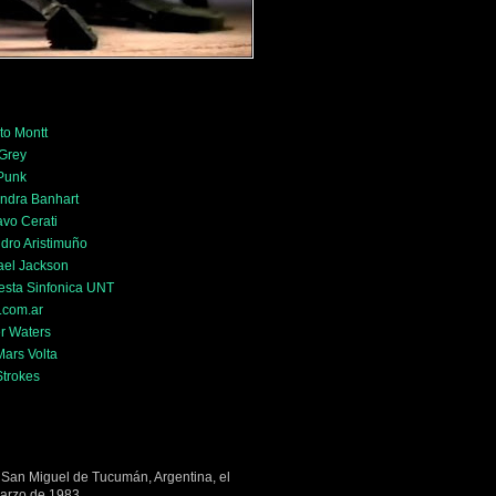
to Montt
 Grey
 Punk
ndra Banhart
vo Cerati
dro Aristimuño
ael Jackson
esta Sinfonica UNT
.com.ar
r Waters
ars Volta
Strokes
 San Miguel de Tucumán, Argentina, el
arzo de 1983.