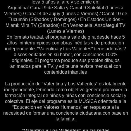
lleva 5 años al aire y se emite en:
Argentina: Canal 9 de Salta y Canal 9 Satelital (Lunes a
Viernes) / Canal 4 de Jujuy (Lunes a Viernes) / Canal 10 de
Tucumán (Sábados y Domingos) / En Estados Unidos -
Miami: Mira TV (Sábados) / En Venezuela: Anzoátegui TV
(Lunes a Viernes)
En formato teatral, el programa sale de gira desde hace 5
años ininterrumpidos con obras inéditas y de producción
independiente. "Valentina y Los Valientes" tiene además 2
discos editados en su haber, con canciones 100%
originales. El programa produce sus propios dibujos
animados para la TV, y edita una revista mensual con
contenidos infantiles
La producción de "Valentina y Los Valientes" es totalmente
independiente, teniendo como objetivo general promover la
formación integral de niños y niñas con conciencia social y
colectiva. El eje del programa es la MÚSICA orientada a la
“Educación en Valores Humanos” en respuesta a la
necesidad de formar una conciencia ciudadana con base en
la familia.
"Valentina y Los Valientes" en las redes