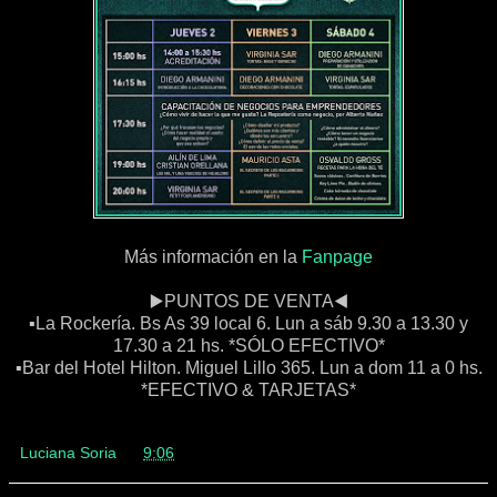
Más información en la
Fanpage
▶️PUNTOS DE VENTA◀️
▪️La Rockería. Bs As 39 local 6. Lun a sáb 9.30 a 13.30 y
17.30 a 21 hs. *SÓLO EFECTIVO*
▪️Bar del Hotel Hilton. Miguel Lillo 365. Lun a dom 11 a 0 hs.
*EFECTIVO & TARJETAS*
Luciana Soria
en
9:06