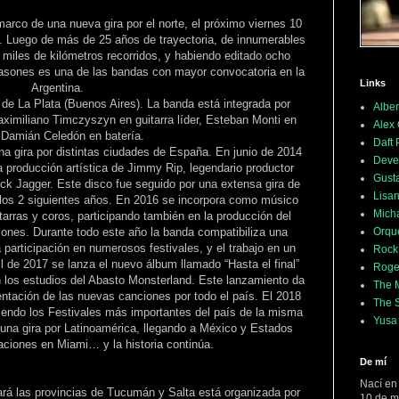
rco de una nueva gira por el norte, el próximo viernes 10
a. Luego de más de 25 años de trayectoria, de innumerables
 miles de kilómetros recorridos, y habiendo editado ocho
uasones es una de las bandas con mayor convocatoria en la
Links
Argentina.
de La Plata (Buenos Aires). La banda está integrada por
Alber
ximiliano Timczyszyn en guitarra líder, Esteban Monti en
Alex
 Damián Celedón en batería.
Daft
na gira por distintas ciudades de España. En junio de 2014
Deve
la producción artística de Jimmy Rip, legendario productor
Gusta
ick Jagger. Este disco fue seguido por una extensa gira de
Lisan
e los 2 siguientes años. En 2016 se incorpora como músico
Mich
arras y coros, participando también en la producción del
Orqu
ones. Durante todo este año la banda compatibiliza una
a participación en numerosos festivales, y el trabajo en un
Rock
il de 2017 se lanza el nuevo álbum llamado “Hasta el final”
Roge
los estudios del Abasto Monsterland. Este lanzamiento da
The M
sentación de las nuevas canciones por todo el país. El 2018
The 
riendo los Festivales más importantes del país de la misma
Yusa
na gira por Latinoamérica, llegando a México y Estados
aciones en Miami… y la historia continúa.
De mí
Nací en
ará las provincias de Tucumán y Salta está organizada por
10 de m