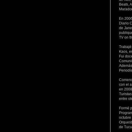
Beats, 
Maradon
En 2006
Diario C
de Janei
publiqu
TV on t
Trabajé
Kaos, e
Fui doc
Comunic
Además 
Periodí
Comencé
con el a
en 2008
Turista
entre ot
Formé p
Program
octubre
Orquest
de Tuc