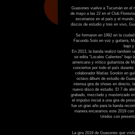
Guasones vuelve a Tucumán en el ma
de mayo a las 22 en el Club Florest
escenarios en el país y el mundo,
discos de estudio y tres en vivo, G
Se formaron en 1992 en la ciudad 
Facundo Soto en voz y guitarra, Ma
bajo y
En 2013, la banda realizó también u
se edita "Locales Calientes" bajo 
americano y mítico guitarrista de M
conciertos por todo el país durant
colaborador Matías Sorokin en guit
octavo álbum de estudio de Guas
intensa gira de shows en directo, l
nuevo disco de estudio. El 7 de abr
grabado, mezclado y masterizado en 
el impulso inicial a una gira de pre
fue un gran año para la banda recor
manera encaramos este 2019 con u
Unidos con present
La gira 2019 de Guasones que visit