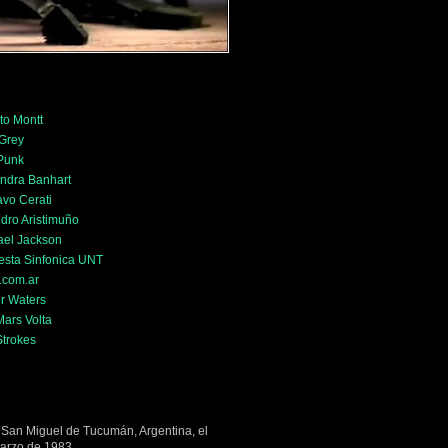
to Montt
 Grey
 Punk
ndra Banhart
vo Cerati
dro Aristimuño
ael Jackson
esta Sinfonica UNT
.com.ar
r Waters
ars Volta
Strokes
 San Miguel de Tucumán, Argentina, el
arzo de 1983.