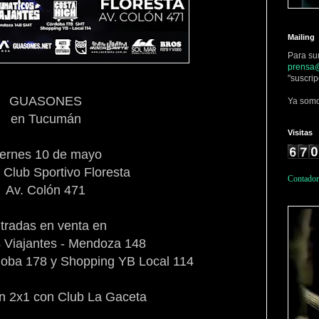
Mailing
Para su
prensa@
"suscrip
GUASONES
Ya somo
en Tucumán
Visitas
iernes 10 de mayo
- Club Sportivo Floresta
Contador
Av. Colón 471
tradas en venta en
s Viajantes - Mendoza 148
doba 178 y Shopping YB Local 114
n 2x1 con Club La Gaceta