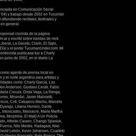
enciada en Comunicación Social
'04) y trabajo desde 2002 en Tucumán
 difundiendo recitales, festivales y
 en general.
esponsal cronista de la página
m.ar y escribí sobre bandas de rock
Liberal, La Gaceta, Clarín, El Siglo,
 Dixi y el portal TucumanUnder.com. Mi
entrevista publicada fue a Charly
en junio de 2002, en el diario La
 como agente de prensa local en
y el norte argentino para artistas y
lidades como: Charly García, Los
 Jon Anderson, Gustavo Cerati, Fabio
Maria Creuza, Onda Vaga, La Renga,
rres, Miranda!, Javier Malosetti,
icos, Coti, Catupecu Machu, Marcela
 Dyango, Liliana Herrero, Dante
a, Intoxicados, Massacre, María Martha
ima, Morphine, El Mató A Un Policía
ado, Alfredo Casero, Chango Spasiuk,
 Puerca, Nito Mestre, Radagast, Abel
 David Lebón, Kevin Johansen, Cuarteto
 Guillermo Francella, Rata Blanca, The