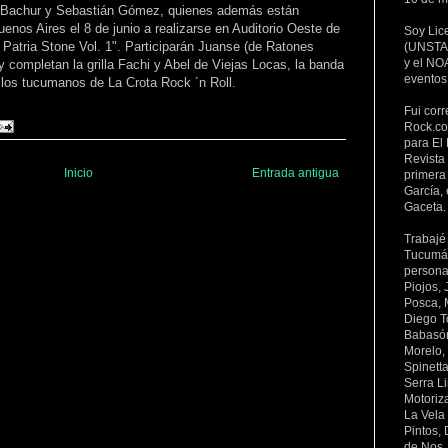
é Bachur y Sebastián Gómez, quienes además están
nos Aires el 8 de junio a realizarse en Auditorio Oeste de
Soy Lic
Patria Stone Vol. 1". Participarán Juanse (de Ratones
(UNSTA 
y el NOA
 completan la grilla Fachi y Abel de Viejas Locas, la banda
eventos
 los tucumanos de La Crota Rock ´n Roll.
Fui corr
Rock.co
para El 
Revista
Inicio
Entrada antigua
primera 
García, 
Gaceta.
Trabajé
Tucumán 
persona
Piojos,
Posca, 
Diego To
Babasón
Morelo,
Spinett
Serra L
Motoriz
La Vela
Pintos,
de Nos,