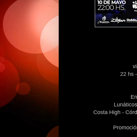
v
22 hs 
En
Lunático
Costa High - Cór
Promoció