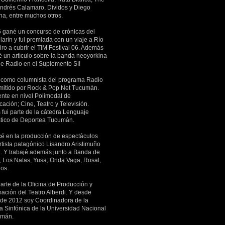
Andrés Calamaro, Dividos y Diego
a, entre muchos otros.
 gané un concurso de crónicas del
larín y fui premiada con un viaje a Río
ro a cubrir el TIM Festival 06. Además
é un artículo sobre la banda neoyorkina
he Radio en el Suplemento Sí!
 como columnista del programa Radio
mitido por Rock & Pop Net Tucumán.
ente en nivel Polimodal de
ación; Cine, Teatro y Televisión.
fui parte de la cátedra Lenguaje
stico de Deportea Tucumán.
 en la producción de espectáculos
rtista patagónico Lisandro Aristimuño
. Y trabajé además junto a Banda de
s, Los Natas, Yusa, Onda Vaga, Rosal,
ros.
arte de la Oficina de Producción y
ación del Teatro Alberdi. Y desde
 de 2012 soy Coordinadora de la
a Sinfónica de la Universidad Nacional
umán.