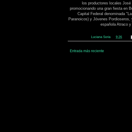
los productores locales Jos
promocionando una gran fiesta en Bue
Capital Federal denominada "La 
Paranoicos) y Jóvenes Pordioseros, y
española Atraco y
Publicado por
Luciana Soria
en
9:26
Entrada más reciente