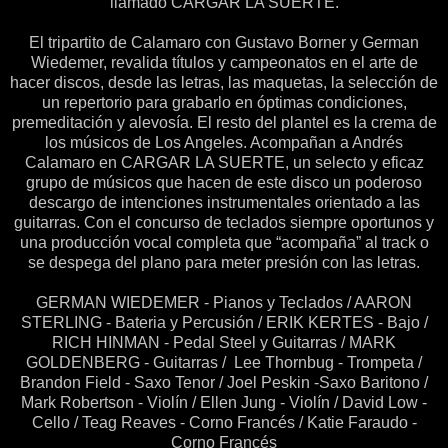
llamado CARGAR LA SUERTE.
El tripartito de Calamaro con Gustavo Borner y German
Wiedemer, revalida títulos y campeonatos en el arte de
hacer discos, desde las letras, las maquetas, la selección de
un repertorio para grabarlo en óptimas condiciones,
premeditación y alevosía. El resto del plantel es la crema de
los músicos de Los Angeles. Acompañan a Andrés
Calamaro en CARGAR LA SUERTE, un selecto y eficaz
grupo de músicos que hacen de este disco un poderoso
descargo de intenciones instrumentales orientado a las
guitarras. Con el concurso de teclados siempre oportunos y
una producción vocal completa que “acompaña” al track o
se despega del plano para meter presión con las letras.
GERMAN WIEDEMER - Pianos y Teclados / AARON
STERLING - Bateria y Percusión / ERIK KERTES - Bajo /
RICH HINMAN - Pedal Steel y Guitarras / MARK
GOLDENBERG - Guitarras / Lee Thornbug - Trompeta /
Brandon Field - Saxo Tenor / Joel Peskin -Saxo Baritono /
Mark Robertson - Violín / Ellen Jung - Violín / David Low -
Cello / Teag Reaves - Corno Francés / Katie Faraudo -
Corno Francés