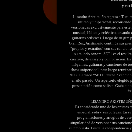
y en
Lisandro Aristimuño regresa a Tucumá
íntimo y unipersonal, recorriendo
versionadas exclusivamente para este 
musical, lúdico y ecléctico, creando 
guitarras acústicas. Luego de su gira 
Gran Rex, Aristimuño continúa sus pre
“propios y extraños” con sus canciones 
su mundo sonoro. SET1 es el resultad
creativo, de ensayo y composición. Es
máquinas, guitarras y canciones de to
show unipersonal, para luego terminar 
2022. El disco “SET1” reúne 7 cancione
el año pasado. Un repertorio elegido po
presentación como solista. Grabacione
fr
LISANDRO ARISTIMUÑO na
Es considerado uno de los artistas má
especializada y sus colegas. En su
programaciones y arreglos de cuerd
singularidad de versionar sus cancione
su propuesta. Desde la independencia y 