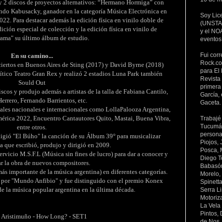
o y 2 discos de proyectos alternativos: “Hermano Hormiga” con
do Kabusacky, ganador en la categoría Música Electrónica en
Soy Lic
022. Para destacar además la edición física en vinilo doble de
(UNSTA 
ción especial de colección y la edición física en vinilo de
y el NOA
ama" su último álbum de estudio.
eventos
Fui corr
En su camino...
Rock.co
onciertos en Buenos Aires de Sting (2017) y David Byrne (2018)
para El 
ítico Teatro Gran Rex y realizó 2 estadios Luna Park también
Revista
Sould Out
primera 
iscos y produjo además a artistas de la talla de Fabiana Cantilo,
García, 
Herrero, Fernando Barrientos, etc.
Gaceta.
ivales nacionales e internacionales como LollaPalooza Argentina,
américa 2022, Encuentro Cantautores Quito, Mastai, Buena Vibra,
Trabajé
Tucumán 
entre otros.
persona
eligió "El Búho" la canción de su Álbum 39° para musicalizar
Piojos,
la que escribió, produjo y dirigió en 2009.
Posca, 
servicio M.S.F.L (Música sin fines de lucro) para dar a conocer y
Diego To
 la obra de nuevos compositores.
Babasón
ás importante de la música argentina) en diferentes categorías.
Morelo,
por "Mundo Anfibio" y fue distinguido con el premio Konex
Spinett
de la música popular argentina en la última década.
Serra L
Motoriz
La Vela
Pintos,
 Aristimuño - How Long? - SET1
de Nos,