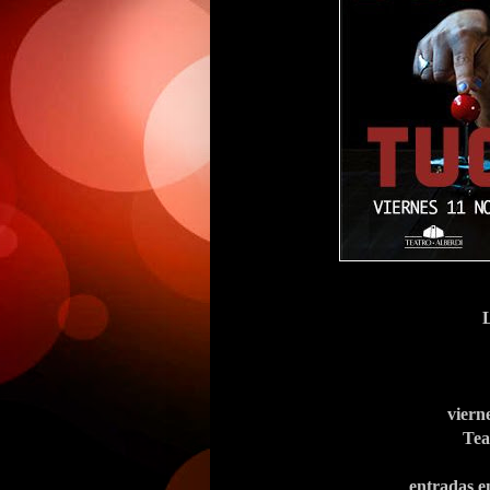
viern
Tea
entradas e