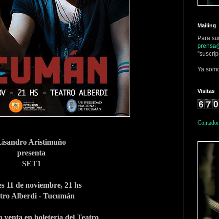
Mailing
Para su
prensa@
"suscrip
Ya somo
Visitas
Contador
Lisandro Aristimuño
presenta
SET1
es 11 de noviembre, 21 hs
tro Alberdi - Tucumán
n venta en boletería del Teatro