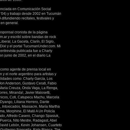
enciada en Comunicación Social
'04) y trabajo desde 2002 en Tucumán
 difundiendo recitales, festivales y
 en general.
esponsal cronista de la página
m.ar y escribí sobre bandas de rock
Liberal, La Gaceta, Clarín, El Siglo,
 Dixi y el portal TucumanUnder.com. Mi
entrevista publicada fue a Charly
en junio de 2002, en el diario La
 como agente de prensa local en
y el norte argentino para artistas y
lidades como: Charly García, Los
 Jon Anderson, Gustavo Cerati, Fabio
Maria Creuza, Onda Vaga, La Renga,
rres, Miranda!, Javier Malosetti,
icos, Coti, Catupecu Machu, Marcela
 Dyango, Liliana Herrero, Dante
a, Intoxicados, Massacre, María Martha
ima, Morphine, El Mató A Un Policía
ado, Alfredo Casero, Chango Spasiuk,
 Puerca, Nito Mestre, Radagast, Abel
 David Lebón, Kevin Johansen, Cuarteto
 Guillermo Francella, Rata Blanca, The