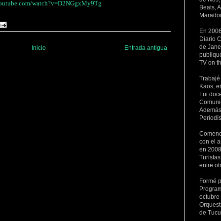
.youtube.com/watch?v=D2NGgxMy9Tg
Beats, 
Maradon
En 2006
Diario C
de Janei
Inicio
Entrada antigua
publiqu
TV on t
Trabajé
Kaos, e
Fui doc
Comunic
Además 
Periodí
Comencé
con el a
en 2008
Turista
entre ot
Formé p
Program
octubre
Orquest
de Tuc