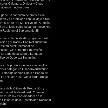
Andrés Calamaro, Dividos y Diego
a, entre muchos otros.
 gané un concurso de crónicas del
larín y fui premiada con un viaje a Río
ro a cubrir el TIM Festival 06. Además
é un artículo sobre la banda neoyorkina
he Radio en el Suplemento Sí!
 como columnista del programa Radio
mitido por Rock & Pop Net Tucumán.
ente en nivel Polimodal de
ación; Cine, Teatro y Televisión.
fui parte de la cátedra Lenguaje
stico de Deportea Tucumán.
 en la producción de espectáculos
rtista patagónico Lisandro Aristimuño
. Y trabajé además junto a Banda de
s, Los Natas, Yusa, Onda Vaga, Rosal,
ros.
arte de la Oficina de Producción y
ación del Teatro Alberdi. Y desde
 de 2012 soy Coordinadora de la
a Sinfónica de la Universidad Nacional
umán.