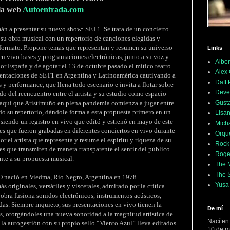
 la web
Autoentrada.com
n a presentar su nuevo show: SET1. Se trata de un concierto
 su obra musical con un repertorio de canciones elegidas y
formato. Propone temas que representan y resumen su universo
Links
en vivo bases y programaciones electrónicas, junto a su voz y
Alber
por España y de agotar el 13 de octubre pasado el mítico teatro
Alex
sentaciones de SET1 en Argentina y Latinoamérica cautivando a
Daft
y performance, que llena todo escenario e invita a flotar sobre
Deve
o del reencuentro entre el artista y su estudio como espacio
Gusta
 aquí que Aristimuño en plena pandemia comienza a jugar entre
do su repertorio, dándole forma a esta propuesta primero en un
Lisan
siendo un registro en vivo que editó y estrenó en mayo de este
Mich
s que fueron grabadas en diferentes conciertos en vivo durante
Orqu
r el artista que representa y resume el espíritu y riqueza de su
Rock
s que transmiten de manera transparente el sentir del público
Roge
ente a su propuesta musical.
The M
The 
ció en Viedma, Rio Negro, Argentina en 1978.
Yusa
s originales, versátiles y viscerales, admirado por la crítica
 obra fusiona sonidos electrónicos, instrumentos acústicos,
as. Siempre inquieto, sus presentaciones en vivo tienen la
De mí
s, otorgándoles una nueva sonoridad a la magnitud artística de
Nací en
la autogestión con su propio sello “Viento Azul” lleva editados
10 de m