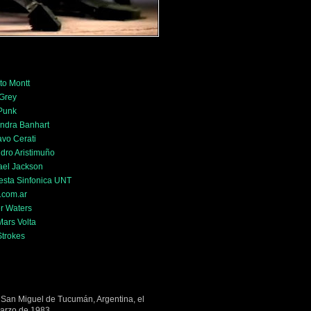
to Montt
 Grey
 Punk
ndra Banhart
vo Cerati
dro Aristimuño
ael Jackson
esta Sinfonica UNT
.com.ar
r Waters
ars Volta
Strokes
 San Miguel de Tucumán, Argentina, el
arzo de 1983.