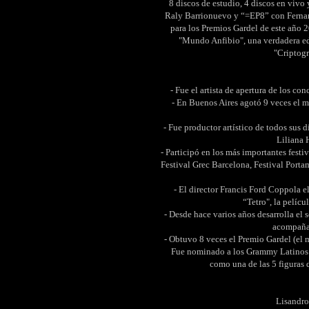
8 discos de estudio, 4 discos en viv
Raly Barrionuevo y “=EP8” con Fernan
para los Premios Gardel de este año 2
"Mundo Anfibio", una verdadera edi
"Criptogr
- Fue el artista de apertura de los c
- En Buenos Aires agotó 9 veces el m
- Fue productor artístico de todos sus d
Liliana 
- Participó en los más importantes fest
Festival Grec Barcelona, Festival Port
- El director Francis Ford Coppola 
“Tetro", la pelícu
- Desde hace varios años desarrolla el 
acompañar
- Obtuvo 8 veces el Premio Gardel (el m
Fue nominado a los Grammy Latinos 
como una de las 5 figuras 
Lisandro