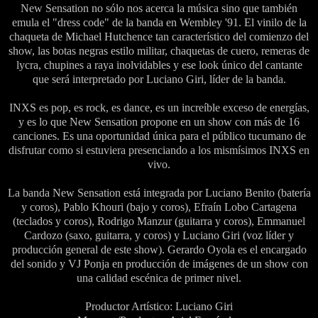
New Sensation no sólo nos acerca la música sino que también
emula el "dress code" de la banda en Wembley '91. El vinilo de la
chaqueta de Michael Hutchence tan característico del comienzo del
show, las botas negras estilo militar, chaquetas de cuero, remeras de
lycra, chupines a raya inolvidables y ese look único del cantante
que será interpretado por Luciano Giri, líder de la banda.
INXS es pop, es rock, es dance, es un increíble exceso de energías,
y es lo que New Sensation propone en un show con más de 16
canciones. Es una oportunidad única para el público tucumano de
disfrutar como si estuviera presenciando a los mismísimos INXS en
vivo.
La banda New Sensation está integrada por Luciano Benito (batería
y coros), Pablo Khouri (bajo y coros), Efraín Lobo Cartagena
(teclados y coros), Rodrigo Manzur (guitarra y coros), Emmanuel
Cardozo (saxo, guitarra, y coros) y Luciano Giri (voz líder y
producción general de este show). Gerardo Oyola es el encargado
del sonido y VJ Ponja en producción de imágenes de un show con
una calidad escénica de primer nivel.
Productor Artístico: Luciano Giri