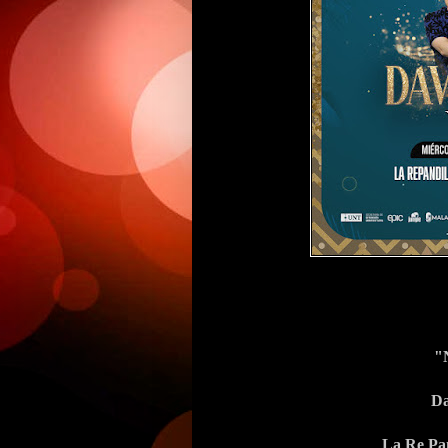
"
Da
La Re Pan