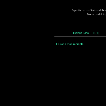
A partir de los 3 años debe
No se podrá in
Publicado por
Luciana Soria
en
11:43
Entrada más reciente