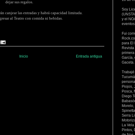
dejar sus regalos.
Soy Lic
rán canjear las entradas y habrá capacidad limitada.
(UNSTA 
gresar al Teatro con comida ni bebidas.
y el NOA
eventos
Fui corr
Rock.co
para El 
Revista
primera 
Inicio
Entrada antigua
García, 
Gaceta.
Trabajé
Tucumán 
persona
Piojos,
Posca, 
Diego To
Babasón
Morelo,
Spinett
Serra L
Motoriz
La Vela
Pintos,
de Nos,