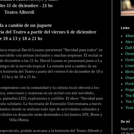
es 11 de diciembre - 21 hs
Teatro Alberdi
a a cambio de un juguete
Links
ía del Teatro a partir del viernes 6 de diciembre
Alber
e 10 a 13 y 18 a 21 hs
Alex
Daft
sica tropical David Lozano presentará “Navidad para todos“ en
Deve
navideño con artistas invitados y muchas sorpresas. El recital se
Gusta
de diciembre a las 21 hs. David Lozano se presentará junto a La
Lisan
amigos de la movida tropical. La entrada será a cambio de un
n boletería del Teatro a partir del viernes 6 de diciembre de 10 a
Mich
13 hs y de 18 a 21 hs.
Orqu
Rock
compromiso con la comunidad y la cultura local ofrecerá a los
Roge
ca, emociones y sorpresas en un recital con aire navideño,
The M
vo, pantallas LED, explosiones y cotillón. El show “Navidad para
The 
ito solidario. La Secretaría de Extensión Universitaria a través
Yusa
 barrios donde se realizan todo tipo de actividades culturales y
ecibidos en donación serán destinados a los barrios ATE, Riera y
Villa Obrera.
De mí
Nací en
 espectáculo, podrán acercarse a la boletería del Teatro Alberdi y
10 de m