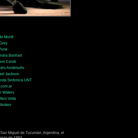
to Montt
 Grey
 Punk
ndra Banhart
vo Cerati
dro Aristimuño
ael Jackson
esta Sinfonica UNT
.com.ar
r Waters
ars Volta
Strokes
 San Miguel de Tucumán, Argentina, el
arzo de 1983.