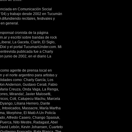
enciada en Comunicación Social
'04) y trabajo desde 2002 en Tucumán
 difundiendo recitales, festivales y
 en general.
esponsal cronista de la página
m.ar y escribí sobre bandas de rock
Liberal, La Gaceta, Clarín, El Siglo,
 Dixi y el portal TucumanUnder.com. Mi
entrevista publicada fue a Charly
en junio de 2002, en el diario La
 como agente de prensa local en
y el norte argentino para artistas y
lidades como: Charly García, Los
 Jon Anderson, Gustavo Cerati, Fabio
Maria Creuza, Onda Vaga, La Renga,
rres, Miranda!, Javier Malosetti,
icos, Coti, Catupecu Machu, Marcela
 Dyango, Liliana Herrero, Dante
a, Intoxicados, Massacre, María Martha
ima, Morphine, El Mató A Un Policía
ado, Alfredo Casero, Chango Spasiuk,
 Puerca, Nito Mestre, Radagast, Abel
 David Lebón, Kevin Johansen, Cuarteto
 Guillermo Francella, Rata Blanca, The