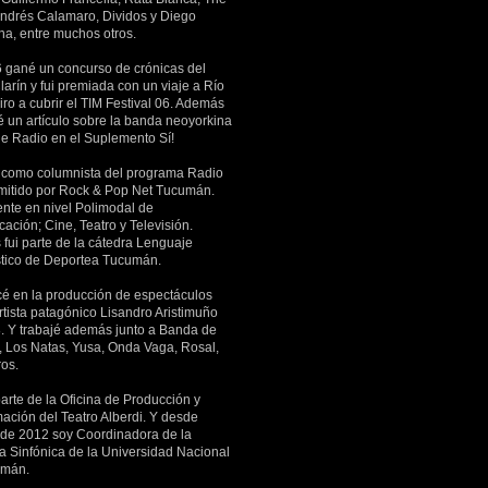
Andrés Calamaro, Dividos y Diego
a, entre muchos otros.
 gané un concurso de crónicas del
larín y fui premiada con un viaje a Río
ro a cubrir el TIM Festival 06. Además
é un artículo sobre la banda neoyorkina
he Radio en el Suplemento Sí!
 como columnista del programa Radio
mitido por Rock & Pop Net Tucumán.
ente en nivel Polimodal de
ación; Cine, Teatro y Televisión.
fui parte de la cátedra Lenguaje
stico de Deportea Tucumán.
 en la producción de espectáculos
rtista patagónico Lisandro Aristimuño
. Y trabajé además junto a Banda de
s, Los Natas, Yusa, Onda Vaga, Rosal,
ros.
arte de la Oficina de Producción y
ación del Teatro Alberdi. Y desde
 de 2012 soy Coordinadora de la
a Sinfónica de la Universidad Nacional
umán.