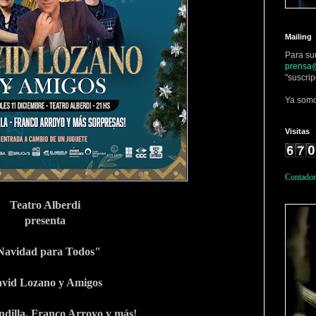
Mailing
Para su
prensa@
"suscrip
Ya somo
Visitas
Contador
Teatro Alberdi
presenta
Navidad para Todos"
vid Lozano y Amigos
dilla, Franco Arroyo y más!