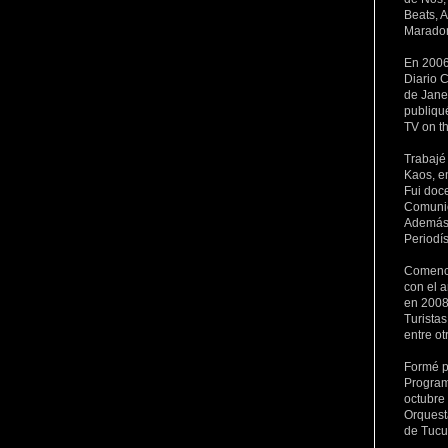
Beats, 
Maradon
En 2006
Diario C
de Janei
publiqu
TV on t
Trabajé
Kaos, e
Fui doc
Comunic
Además 
Periodí
Comencé
con el a
en 2008
Turista
entre ot
Formé p
Program
octubre
Orquest
de Tuc