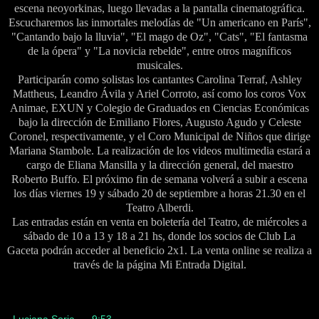
escena neoyorkinas, luego llevadas a la pantalla cinematográfica.
Escucharemos las inmortales melodías de "Un americano en París",
"Cantando bajo la lluvia", "El mago de Oz", "Cats", "El fantasma
de la ópera" y "La novicia rebelde", entre otros magníficos
musicales.
Participarán como solistas los cantantes Carolina Terraf, Ashley
Mattheus, Leandro Ávila y Ariel Corroto, así como los coros Vox
Animae, EXUN y Colegio de Graduados en Ciencias Económicas
bajo la dirección de Emiliano Flores, Augusto Agudo y Celeste
Coronel, respectivamente, y el Coro Municipal de Niños que dirige
Mariana Stambole. La realización de los videos multimedia estará a
cargo de Eliana Mansilla y la dirección general, del maestro
Roberto Buffo. El próximo fin de semana volverá a subir a escena
los días viernes 19 y sábado 20 de septiembre a horas 21.30 en el
Teatro Alberdi.
Las entradas están en venta en boletería del Teatro, de miércoles a
sábado de 10 a 13 y 18 a 21 hs, donde los socios de Club La
Gaceta podrán acceder al beneficio 2x1. La venta online se realiza a
través de la página Mi Entrada Digital.
Luciana Soria
en
9:53