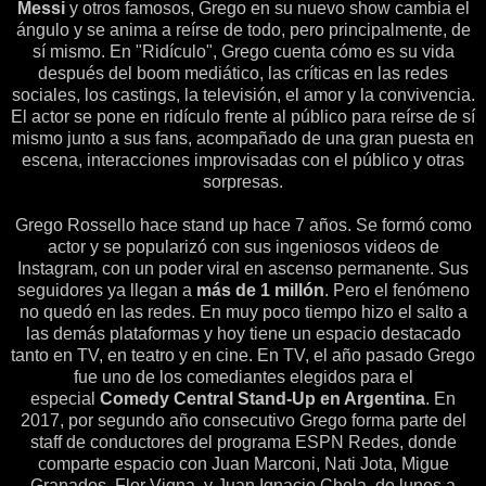
Messi
y otros famosos, Grego en su nuevo show cambia el
ángulo y se anima a reírse de todo, pero principalmente, de
sí mismo. En "Ridículo", Grego cuenta cómo es su vida
después del boom mediático, las críticas en las redes
sociales, los castings, la televisión, el amor y la convivencia.
El actor se pone en ridículo frente al público para reírse de sí
mismo junto a sus fans, acompañado de una gran puesta en
escena, interacciones improvisadas con el público y otras
sorpresas.
Grego Rossello hace stand up hace 7 años. Se formó como
actor y se popularizó con sus ingeniosos videos de
Instagram, con un poder viral en ascenso permanente. Sus
seguidores ya llegan a
más de 1 millón
. Pero el fenómeno
no quedó en las redes. En muy poco tiempo hizo el salto a
las demás plataformas y hoy tiene un espacio destacado
tanto en TV, en teatro y en cine.
En TV, el año pasado Grego
fue uno de los comediantes elegidos para el
especial
Comedy Central Stand-Up en Argentina
. En
2017, por segundo año consecutivo Grego forma parte del
staff de conductores del programa ESPN Redes, donde
comparte espacio con Juan Marconi, Nati Jota, Migue
Granados, Flor Vigna, y Juan Ignacio Chela, de lunes a