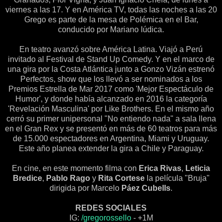
viernes a las 17. Y en América TV, todas las noches a las 20
Grego es parte de la mesa de Polémica en el Bar,
conducido por Mariano Iúdica.
En teatro avanzó sobre América Latina. Viajó a Perú
invitado al Festival de Stand Up Comedy. Y en el marco de
una gira por la Costa Atlántica junto a Gonzo Vizán estrenó
Perfectos, show que los llevó a ser nominados a los
Premios Estrella de Mar 2017 como 'Mejor Espectáculo de
Humor', y donde había alcanzado en 2016 la categoría
'Revelación Masculina' por Like Brothers. En el mismo año
cerró su primer unipersonal "No entiendo nada" a sala llena
en el Gran Rex y se presentó en más de 60 teatros para más
de 15.000 espectadores en Argentina, Miami y Uruguay.
Este año planea extender la gira a Chile y Paraguay.
En cine, en este momento filma con
Erica Rivas
,
Leticia
Bredice
,
Pablo Rago
y
Rita Cortese
la película "Bruja"
dirigida por Marcelo
Páez Cubells
.
REDES SOCIALES
IG:
/gregorossello
- +1M