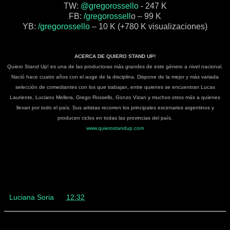
TW:
@gregorossello
- 247 K
FB:
/gregorossell
o – 99 K
YB:
/gregorossello
– 10 K (+780 K visualizaciones)
ACERCA DE QUIERO STAND UP!
Quiero Stand Up! es una de las productoras más grandes de este género a nivel nacional.
Nació hace cuatro años con el auge de la disciplina. Dispone de la mejor y más variada
selección de comediantes con los que trabajan, entre quienes se encuentran Lucas
Lauriente, Luciano Mellera, Grego Rossello, Gonzo Vizan y muchos otros más a quienes
llevan por todo el país. Sus artistas recorren los principales escenarios argentinos y
producen ciclos en todas las provincias del país.
www.quierostandup.com
Luciana Soria
en
12:32