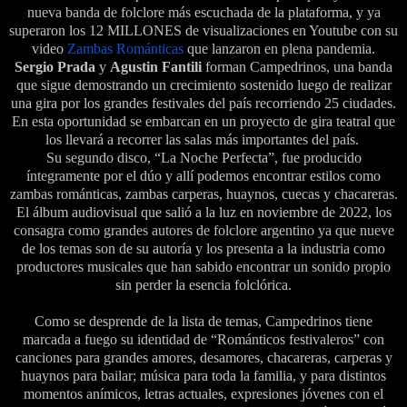
nueva banda de folclore más escuchada de la plataforma, y ya
superaron los 12 MILLONES de visualizaciones en Youtube con su
video
Zambas Románticas
que lanzaron en plena pandemia.
Sergio Prada
y
Agustin Fantili
forman Campedrinos, una banda
que sigue demostrando un crecimiento sostenido luego de realizar
una gira por los grandes festivales del país recorriendo 25 ciudades.
En esta oportunidad se embarcan en un proyecto de gira teatral que
los llevará a recorrer las salas más importantes del país.
Su segundo disco, “La Noche Perfecta”, fue producido
íntegramente por el dúo y allí podemos encontrar estilos como
zambas románticas, zambas carperas, huaynos, cuecas y chacareras.
El álbum audiovisual que salió a la luz en noviembre de 2022, los
consagra como grandes autores de folclore argentino ya que nueve
de los temas son de su autoría y los presenta a la industria como
productores musicales que han sabido encontrar un sonido propio
sin perder la esencia folclórica.
Como se desprende de la lista de temas, Campedrinos tiene
marcada a fuego su identidad de “Románticos festivaleros” con
canciones para grandes amores, desamores, chacareras, carperas y
huaynos para bailar; música para toda la familia, y para distintos
momentos anímicos, letras actuales, expresiones jóvenes con el